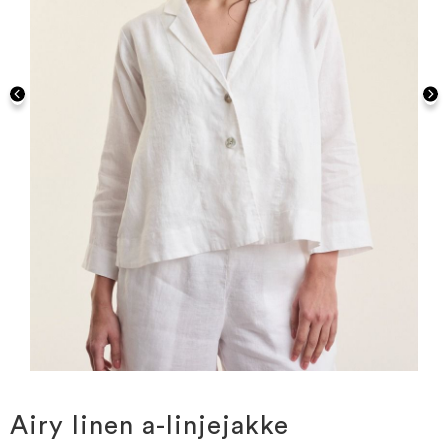
Gå
til
begynnelsen
Airy linen a-linjejakke
av