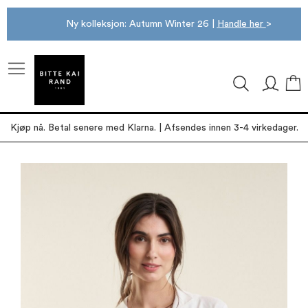
Ny kolleksjon: Autumn Winter 26 |
Handle her
>
M
Kjøp nå. Betal senere med Klarna. | Afsendes innen 3-4 virkedager.
Gå
til
slutten
av
bildegalleri