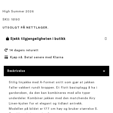
bildegalleri
High Summer 2026
SKU
: 15193
UTSOLGT PÅ NETTLAGER.
Sjekk tilgjengeligheten i butikk
14 dagers returett
Kjøp nå. Betal senere med Klarna
Beskrivelse
Stilig linjakke med A-formet snitt som gjør at jakken
faller vakkert rundt kroppen. Et flott basisplagg å ha i
garderoben, da den kan kombineres med alle typer
underdeler. Kombiner jakken med den matchende Airy
Linen-kjolen for et elegant og tidløst antrekk.
Modellen på bildet er 177 cm høy og bruker størrelse S.