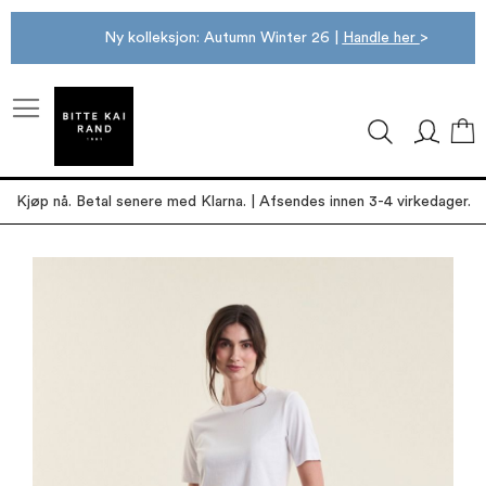
Ny kolleksjon: Autumn Winter 26 |
Handle her
>
M
Kjøp nå. Betal senere med Klarna. | Afsendes innen 3-4 virkedager.
Gå
til
slutten
av
bildegalleri