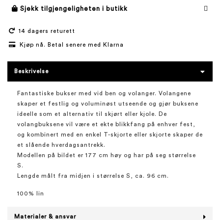
Sjekk tilgjengeligheten i butikk
14 dagers returett
Kjøp nå. Betal senere med Klarna
Beskrivelse
Fantastiske bukser med vid ben og volanger. Volangene
skaper et festlig og voluminøst utseende og gjør buksene
ideelle som et alternativ til skjørt eller kjole. De
volangbuksene vil være et ekte blikkfang på enhver fest,
og kombinert med en enkel T-skjorte eller skjorte skaper de
et slående hverdagsantrekk.
Modellen på bildet er 177 cm høy og har på seg størrelse
S.
Lengde målt fra midjen i størrelse S, ca. 96 cm.
100% lin
Materialer & ansvar