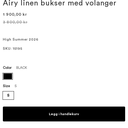
bildegalleri
Airy linen bukser med volanger
1 900,00 kr
3 800,00 kr
High Summer 2026
SKU
: 15195
Color
BLACK
Size
S
S
Legg i handlekurv