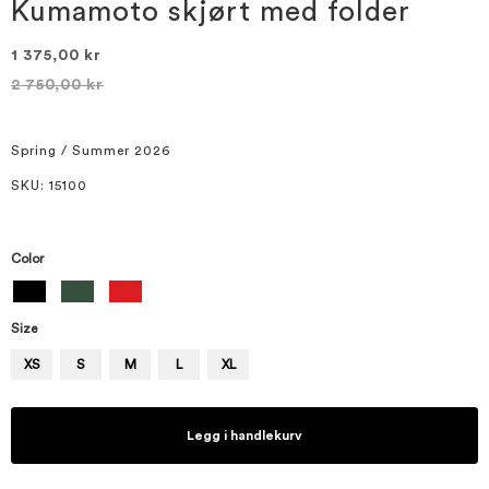
bildegalleri
Kumamoto skjørt med folder
1 375,00 kr
2 750,00 kr
Spring / Summer 2026
SKU
: 15100
Color
Size
XS
S
M
L
XL
Legg i handlekurv