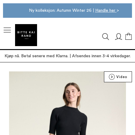
Ny kolleksjon: Autumn Winter 26 |
Handle her
>
M
Kjøp nå. Betal senere med Klarna. | Afsendes innen 3-4 virkedager.
Gå
Video
til
slutten
av
bildegalleri