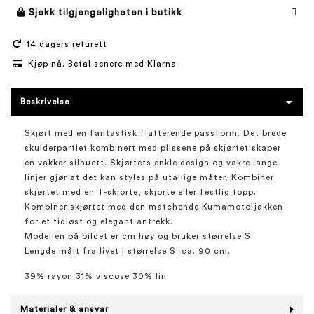
Sjekk tilgjengeligheten i butikk
14 dagers returett
Kjøp nå. Betal senere med Klarna
Beskrivelse
Skjørt med en fantastisk flatterende passform. Det brede
skulderpartiet kombinert med plissene på skjørtet skaper
en vakker silhuett. Skjørtets enkle design og vakre lange
linjer gjør at det kan styles på utallige måter. Kombiner
skjørtet med en T-skjorte, skjorte eller festlig topp.
Kombiner skjørtet med den matchende Kumamoto-jakken
for et tidløst og elegant antrekk.
Modellen på bildet er cm høy og bruker størrelse S.
Lengde målt fra livet i størrelse S: ca. 90 cm.
39% rayon 31% viscose 30% lin
Materialer & ansvar