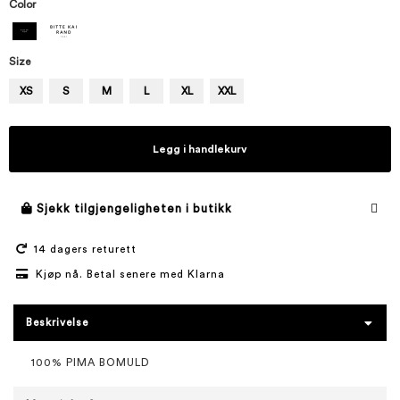
Color
Size
XS
S
M
L
XL
XXL
Legg i handlekurv
Sjekk tilgjengeligheten i butikk
14 dagers returett
Kjøp nå. Betal senere med Klarna
Beskrivelse
100% PIMA BOMULD