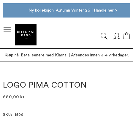
Ny kolleksjon: Autumn Winter 26 |
Handle her
>
M
Kjøp nå. Betal senere med Klarna. | Afsendes innen 3-4 virkedager.
Gå
Gå
til
til
slutten
begynnelsen
LOGO PIMA COTTON
av
av
bildegalleri
bildegalleri
680,00 kr
SKU
: 11509