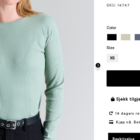
SKU
: 14747
Color
Size
XS
Sjekk tilgj
14 dagers re
Kjøp nå. Be
Beskrivelse