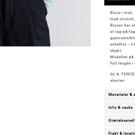
Bluse i myk,
med stretch,
Blusen har et
et lag-på-lag
gjennomsikti
enkelhet – f
skjørt.
Modellen på 
Full lengde i
65 % TENCEL
elastan
Materialer & 
Info & vaske
Størrelsesvei
Frakt & leveri