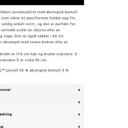
 ribbet jerseykvalitet med økologisk bomull
 som sikrer at passformen holder seg fin.
 veldig enkelt snitt, og den er perfekt for
-antrekk under en skjorte eller en
g topp. Den er også vakker i all sin
or eksempel med smale bukser eller et
bildet er 178 cm høy og bruker størrelse. S
 størrelse S er cirka 59 cm.
™ Lyocell 32 % økologisk bomull 3 %
ansvar
ledning
ng