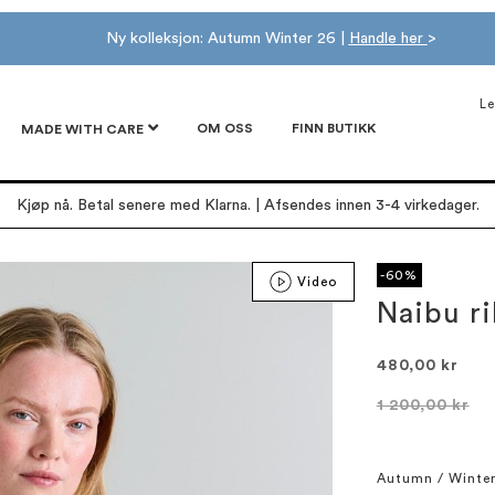
Ny kolleksjon: Autumn Winter 26 |
Handle her
>
Le
OM OSS
FINN BUTIKK
MADE WITH CARE
Kjøp nå. Betal senere med Klarna. | Afsendes innen 3-4 virkedager.
-60%
Video
Naibu ri
480,00 kr
1 200,00 kr
Autumn / Winte