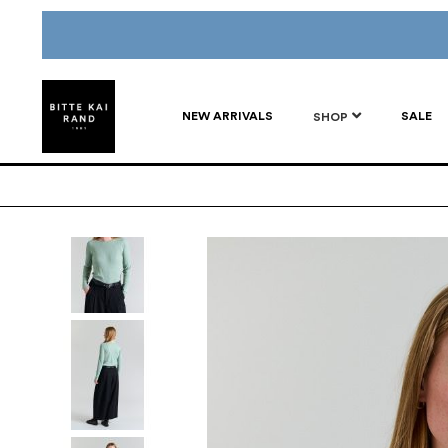
NEW ARRIVALS
SALE
SHOP
Gå
til
slutten
av
bildegalleri