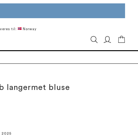
veres til:
Norway
Min ha
b langermet bluse
r 2025