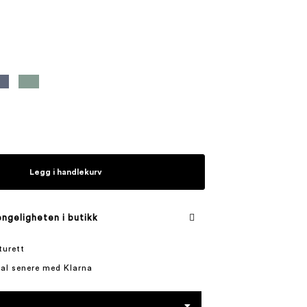
Legg i handlekurv
engeligheten i butikk
turett
tal senere med Klarna