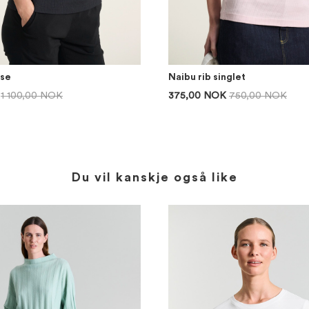
use
Naibu rib singlet
1 100,00 NOK
375,00 NOK
750,00 NOK
Du vil kanskje også like