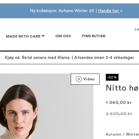
Ny kolleksjon: Autumn Winter 26 |
Handle her
>
Le
OM OSS
FINN BUTIKK
MADE WITH CARE
Kjøp nå. Betal senere med Klarna. | Afsendes innen 3-4 virkedager.
-60%
Video
Nitto hø
1 040,00 kr
2 600,00 kr
Autumn / Winte