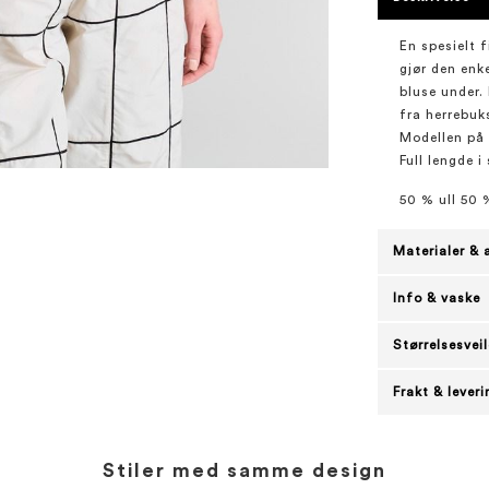
En spesielt 
gjør den enk
bluse under.
fra herrebuks
Modellen på 
Full lengde i
50 % ull 50 
Materialer & 
Info & vaske
Størrelsesvei
Frakt & leveri
Stiler med samme design