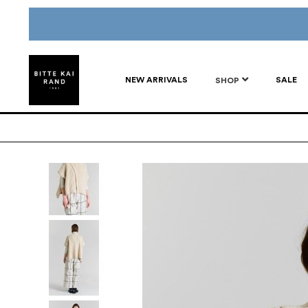
NEW ARRIVALS
SALE
SHOP
Gå
til
slutten
av
bildegalleri