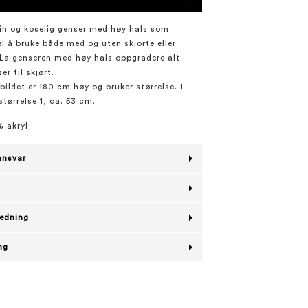
fin og koselig genser med høy hals som
el å bruke både med og uten skjorte eller
 La genseren med høy hals oppgradere alt
er til skjørt.
bildet er 180 cm høy og bruker størrelse. 1
 størrelse 1, ca. 53 cm.
% akryl
ansvar
ledning
ng