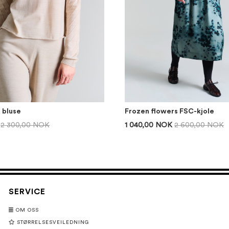
t bluse
Frozen flowers FSC-kjole
2 300,00 NOK
1 040,00 NOK
2 600,00 NOK
SERVICE
OM OSS
STØRRELSESVEILEDNING