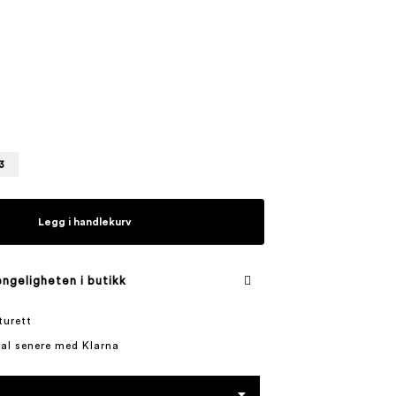
3
Legg i handlekurv
engeligheten i butikk
turett
tal senere med Klarna