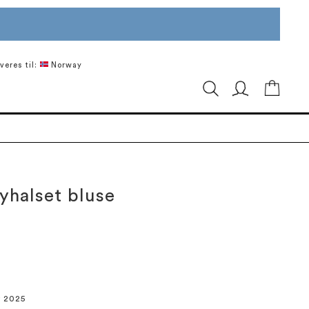
veres til:
Norway
Min ha
yhalset bluse
r 2025