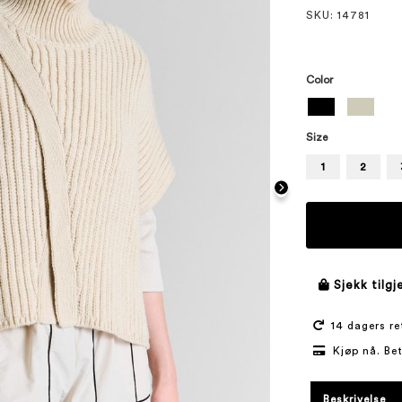
SKU
: 14781
Color
Size
1
2
Sjekk tilgj
14 dagers re
Kjøp nå. Be
Beskrivelse