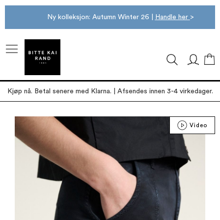
Ny kolleksjon: Autumn Winter 26 |
Handle her
>
M
Kjøp nå. Betal senere med Klarna. | Afsendes innen 3-4 virkedager.
Gå
Video
til
slutten
av
bildegalleri