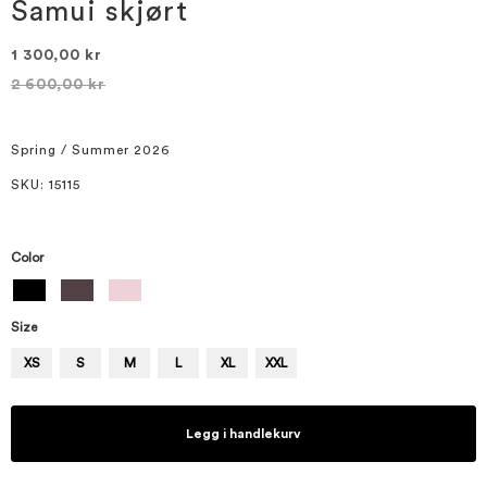
bildegalleri
Samui skjørt
1 300,00 kr
2 600,00 kr
Spring / Summer 2026
SKU
: 15115
Color
Size
XS
S
M
L
XL
XXL
Legg i handlekurv