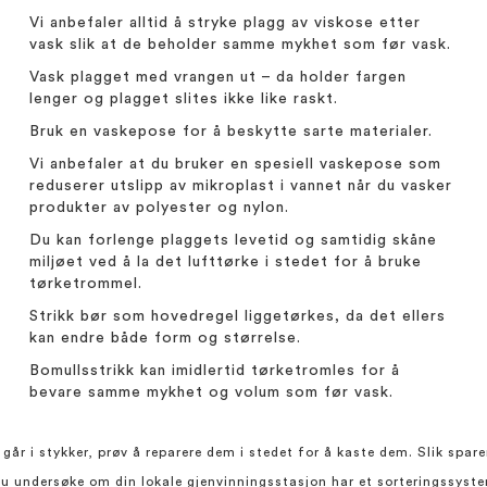
Vi anbefaler alltid å stryke plagg av viskose etter
vask slik at de beholder samme mykhet som før vask.
Vask plagget med vrangen ut – da holder fargen
lenger og plagget slites ikke like raskt.
Bruk en vaskepose for å beskytte sarte materialer.
Vi anbefaler at du bruker en spesiell vaskepose som
reduserer utslipp av mikroplast i vannet når du vasker
produkter av polyester og nylon.
Du kan forlenge plaggets levetid og samtidig skåne
miljøet ved å la det lufttørke i stedet for å bruke
tørketrommel.
Strikk bør som hovedregel liggetørkes, da det ellers
kan endre både form og størrelse.
Bomullsstrikk kan imidlertid tørketromles for å
bevare samme mykhet og volum som før vask.
 går i stykker, prøv å reparere dem i stedet for å kaste dem. Slik spar
u undersøke om din lokale gjenvinningsstasjon har et sorteringssystem 