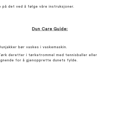
på det ved å følge våre instruksjoner.
Dun Care Guide:
Dunjakker bør vaskes i vaskemaskin.
Tørk deretter i tørketrommel med tennisballer eller
lignende for å gjenopprette dunets fylde.