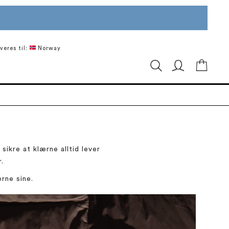
veres til:
Norway
Min ha
sikre at klærne alltid lever
.
rne sine.