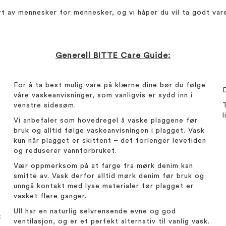
av mennesker for mennesker, og vi håper du vil ta godt vare 
Generell BITTE Care Guide:
For å ta best mulig vare på klærne dine bør du følge
våre vaskeanvisninger, som vanligvis er sydd inn i
venstre sidesøm.
Vi anbefaler som hovedregel å vaske plaggene før
bruk og alltid følge vaskeanvisningen i plagget. Vask
kun når plagget er skittent – det forlenger levetiden
og reduserer vannforbruket.
Vær oppmerksom på at farge fra mørk denim kan
smitte av. Vask derfor alltid mørk denim før bruk og
unngå kontakt med lyse materialer før plagget er
vasket flere ganger.
Ull har en naturlig selvrensende evne og god
t
ventilasjon, og er et perfekt alternativ til vanlig vask.