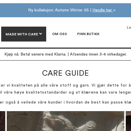
Ny kolleksjon: Autumn Winter 26 |
Handle her
>
Le
OM OSS
FINN BUTIKK
MADE WITH CARE
Kjøp nå. Betal senere med Klarna. | Afsendes innen 3-4 virkedager.
CARE GUIDE
i kvaliteten på alle våre stoff og garn. Vi gjør dette for å 
til våre høye kvalitetsstandarder og at klærene kan vare lenger
 er også å veilede våre kunder i hvordan de best kan passe klæ