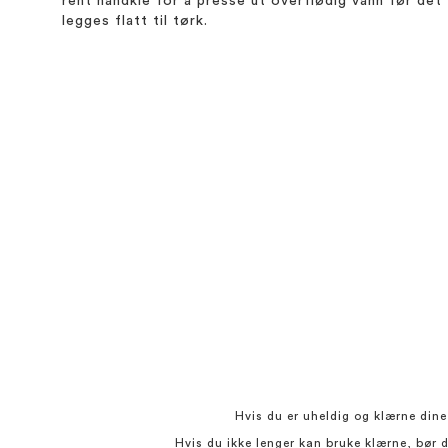
rent håndkle for å presse ut overflødig vann før det
legges flatt til tørk.
Hvis du er uheldig og klærne dine
Hvis du ikke lenger kan bruke klærne, bør d