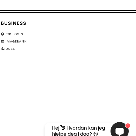
BUSINESS
B2B LOGIN
IMAGEBANK
JOBS
1
Hej 👋 Hvordan kan jeg
hjelpe deg i dag? 😊