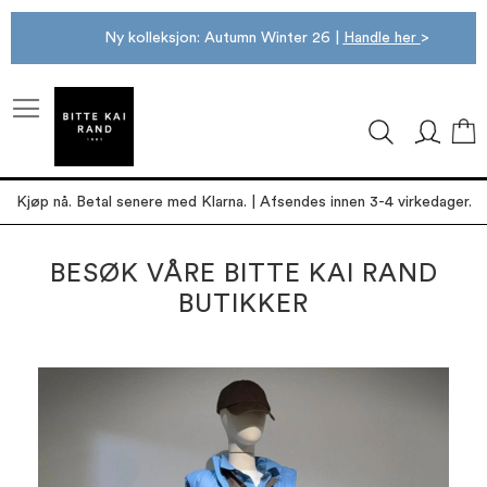
Ny kolleksjon: Autumn Winter 26 |
Handle her
>
M
Kjøp nå. Betal senere med Klarna. | Afsendes innen 3-4 virkedager.
BESØK VÅRE BITTE KAI RAND
BUTIKKER